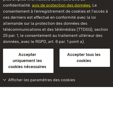
confidentialité.
avis de protection des données.
Le
Ruines du château de Hohenstaufen
consentement à l’enregistrement de cookies et l’accès à
ces derniers est effectué en conformité avec la loi
Châteaux et jardins publics du Bade-Wurtemberg
allemande sur la protection des données des
télécommunications et des télémédias (TTDSG), section
FAQ et réponses
Mentions légales
Protection des données
25 par. 1, le consentement au traitement ultérieur des
Explications sur l’accessibilité
données, avec le RGPD, art. 6 par. 1 point a).
BITV-konform (geprüfte Seiten)
Accepter
Accepter tous les
plus loin
uniquement les
cookies
cookies nécessaires
Accueil
Monuments
Afficher les paramètres des cookies
Rendez-nous visite
sur Facebook
Rendez-nous visite
sur Instagram
Rendez-nous visite
sur YouTube