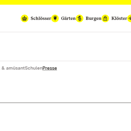
Schlösser
Gärten
Burgen
Klöster
 & amüsant
Schulen
Presse