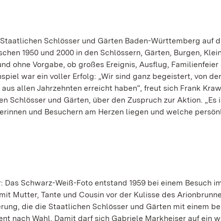
e Staatlichen Schlösser und Gärten Baden-Württemberg auf d
schen 1950 und 2000 in den Schlössern, Gärten, Burgen, Kle
d ohne Vorgabe, ob großes Ereignis, Ausflug, Familienfeier
iel war ein voller Erfolg: „Wir sind ganz begeistert, von de
aus allen Jahrzehnten erreicht haben“, freut sich Frank Kra
n Schlösser und Gärten, über den Zuspruch zur Aktion. „Es i
erinnen und Besuchern am Herzen liegen und welche persön
: Das Schwarz-Weiß-Foto entstand 1959 bei einem Besuch i
 mit Mutter, Tante und Cousin vor der Kulisse des Arionbrunn
rung, die die Staatlichen Schlösser und Gärten mit einem b
 nach Wahl. Damit darf sich Gabriele Markheiser auf ein we