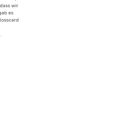
 dass wir
gab es
hlosscard
.