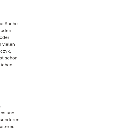
ie Suche
inoden
 oder
n vielen
wczyk,
st schön
lichen
m
ens und
esonderen
iteres,