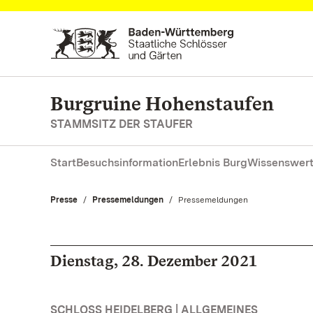
Zum Hauptinhalt springen
Burgruine Hohenstaufen
STAMMSITZ DER STAUFER
Start
Besuchsinformation
Erlebnis Burg
Wissenswert
Presse
Pressemeldungen
Aktuell:
Pressemeldungen
Dienstag, 28. Dezember 2021
SCHLOSS HEIDELBERG | ALLGEMEINES