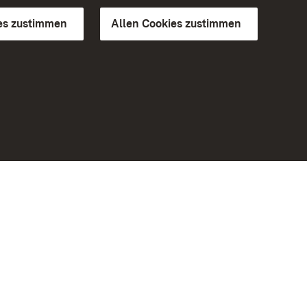
es zustimmen
Allen Cookies zustimmen
d Gärten
Weiteres
Portal
Monumente
Besuchen Sie uns auf Facebook
Besuchen Sie uns auf Instagram
Besuchen Sie uns auf Youtube
Lernen Sie unsere Apps kennen
iheit
Google Play Store
eiten)
App Store für iPhone