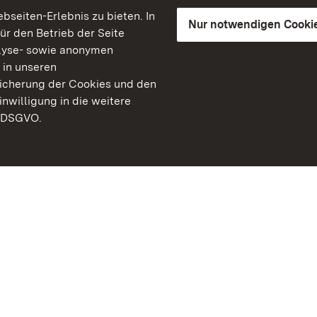
seiten-Erlebnis zu bieten. In
Nur notwendigen Cooki
für den Betrieb der Seite
lyse- sowie anonymen
 in unseren
peicherung der Cookies und den
inwilligung in die weitere
) DSGVO.
Staatliche Schlösser un
Baden-Württemberg
Kontakt
FAQ
Impressum
Datenschutz
Gebärdensprache
Leichte Sprache
Erklärung zur Barrierefre
BITV-konform (geprüfte S