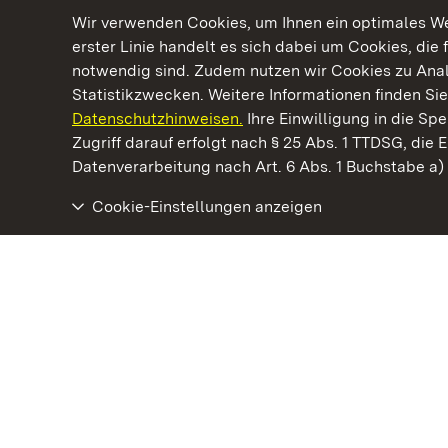
Wir verwenden Cookies, um Ihnen ein optimales Web
erster Linie handelt es sich dabei um Cookies, die 
notwendig sind. Zudem nutzen wir Cookies zu Ana
Statistikzwecken. Weitere Informationen finden Sie
Datenschutzhinweisen.
Ihre Einwilligung in die S
Kommen. Staunen. Genießen.
Zugriff darauf erfolgt nach § 25 Abs. 1 TTDSG, die E
Datenverarbeitung nach Art. 6 Abs. 1 Buchstabe a
Cookie-Einstellungen anzeigen
Burgruine Hohenstaufen