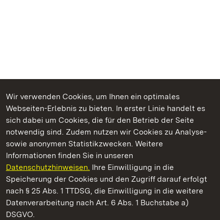
Wir verwenden Cookies, um Ihnen ein optimales
Webseiten-Erlebnis zu bieten. In erster Linie handelt es
Kommen. Staunen. Genießen.
sich dabei um Cookies, die für den Betrieb der Seite
notwendig sind. Zudem nutzen wir Cookies zu Analyse-
sowie anonymen Statistikzwecken. Weitere
Informationen finden Sie in unseren
Datenschutzhinweisen.
Ihre Einwilligung in die
Burgruine Hohenstaufen
Speicherung der Cookies und den Zugriff darauf erfolgt
nach § 25 Abs. 1 TTDSG, die Einwilligung in die weitere
Staatliche Schlösser und Gärten Baden-Württemberg
Datenverarbeitung nach Art. 6 Abs. 1 Buchstabe a)
DSGVO.
Kontakt
FAQ
Impressum
Datenschutz