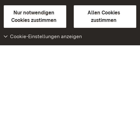
Gebärdensprache
Leichte Sprache
Erklärung zur Barrierefreiheit
Nur notwendigen
Allen Cookies
BITV-konform (geprüfte Seiten)
Cookies zustimmen
zustimmen
Cookie-Einstellungen anzeigen
Weiteres
Portal
Monumente
Besuchen Sie uns auf
Facebook
Besuchen Sie uns auf
Instagram
Besuchen Sie uns auf
Youtube
Lernen Sie unsere Apps
kennen
Google Play Store
App Store für iPhone