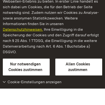
Webseiten-Erlebnis zu bieten. In erster Linie handelt es
Kommen. Staunen. Genießen.
sich dabei um Cookies, die für den Betrieb der Seite
notwendig sind. Zudem nutzen wir Cookies zu Analyse-
sowie anonymen Statistikzwecken. Weitere
Informationen finden Sie in unseren
Datenschutzhinweisen.
Ihre Einwilligung in die
Burgruine Hohenstaufen
Speicherung der Cookies und den Zugriff darauf erfolgt
nach § 25 Abs. 1 TTDSG, die Einwilligung in die weitere
Staatliche Schlösser und Gärten Baden-Württemberg
Datenverarbeitung nach Art. 6 Abs. 1 Buchstabe a)
DSGVO.
Kontakt
FAQ
Impressum
Datenschutz
Gebärdensprache
Leichte Sprache
Erklärung zur Barrierefreiheit
Nur notwendigen
Allen Cookies
BITV-konform (geprüfte Seiten)
Cookies zustimmen
zustimmen
Cookie-Einstellungen anzeigen
Weiteres
Portal
Monumente
Besuchen Sie uns auf
Facebook