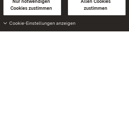
Erklärung zur Barrierefreiheit
Nur notwendigen
Allen Cookies
BITV-konform (geprüfte Seiten)
Cookies zustimmen
zustimmen
Cookie-Einstellungen anzeigen
Weiteres
Portal
Monumente
Besuchen Sie uns auf
Facebook
Besuchen Sie uns auf
Instagram
Besuchen Sie uns auf
Youtube
Lernen Sie unsere Apps
kennen
Google Play Store
App Store für iPhone