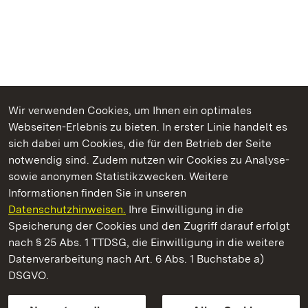
Wir verwenden Cookies, um Ihnen ein optimales
Webseiten-Erlebnis zu bieten. In erster Linie handelt es
Kommen. Staunen. Genießen.
sich dabei um Cookies, die für den Betrieb der Seite
notwendig sind. Zudem nutzen wir Cookies zu Analyse-
sowie anonymen Statistikzwecken. Weitere
Informationen finden Sie in unseren
Datenschutzhinweisen.
Ihre Einwilligung in die
Burgruine Hohenstaufen
Speicherung der Cookies und den Zugriff darauf erfolgt
nach § 25 Abs. 1 TTDSG, die Einwilligung in die weitere
Staatliche Schlösser und Gärten Baden-Württemberg
Datenverarbeitung nach Art. 6 Abs. 1 Buchstabe a)
DSGVO.
Kontakt
FAQ
Impressum
Datenschutz
Gebärdensprache
Leichte Sprache