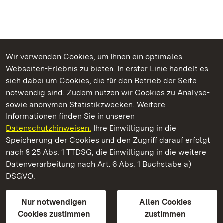
Wir verwenden Cookies, um Ihnen ein optimales
Webseiten-Erlebnis zu bieten. In erster Linie handelt es
Kommen. Staunen. Genießen.
sich dabei um Cookies, die für den Betrieb der Seite
notwendig sind. Zudem nutzen wir Cookies zu Analyse-
sowie anonymen Statistikzwecken. Weitere
Informationen finden Sie in unseren
Datenschutzhinweisen.
Ihre Einwilligung in die
Burgruine Hohenstaufen
Speicherung der Cookies und den Zugriff darauf erfolgt
nach § 25 Abs. 1 TTDSG, die Einwilligung in die weitere
Staatliche Schlösser und Gärten Baden-Württemberg
Datenverarbeitung nach Art. 6 Abs. 1 Buchstabe a)
DSGVO.
Kontakt
FAQ
Impressum
Datenschutz
Gebärdensprache
Leichte Sprache
Erklärung zur Barrierefreiheit
Nur notwendigen
Allen Cookies
BITV-konform (geprüfte Seiten)
Cookies zustimmen
zustimmen