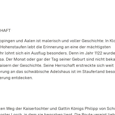
CHAFT
ngen und Aalen ist malerisch und voller Geschichte: In Kl
 Hohenstaufen lebt die Erinnerung an eine der mächtigsten
ahr lohnt sich ein Ausflug besonders. Denn im Jahr 1122 wurd
sa. Der Monat oder gar der Tag seiner Geburt sind nicht beka
isern der Geschichte. Seine Herrschaft erstreckte sich weit 
erung an das schwäbische Adelshaus ist im Stauferland bes
derung entdecken.
zten Weg der Kaisertochter und Gattin Königs Philipp von Sc
ter Lorch, in dem sie begraben liegt. Die Route vereint lieb