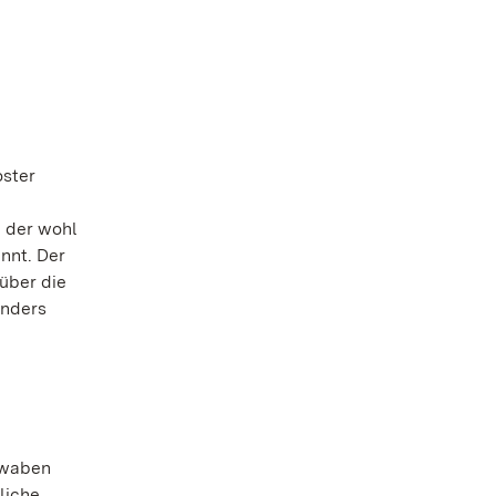
oster
e der wohl
nnt. Der
über die
onders
hwaben
liche