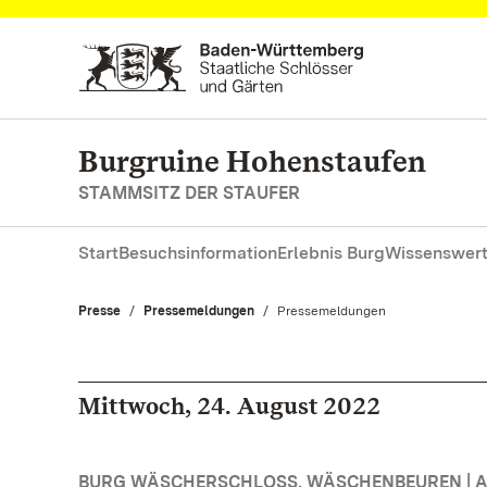
Zum Hauptinhalt springen
Burgruine Hohenstaufen
STAMMSITZ DER STAUFER
Start
Besuchsinformation
Erlebnis Burg
Wissenswert
Presse
Pressemeldungen
Aktuell:
Pressemeldungen
Mittwoch, 24. August 2022
BURG WÄSCHERSCHLOSS, WÄSCHENBEUREN | 