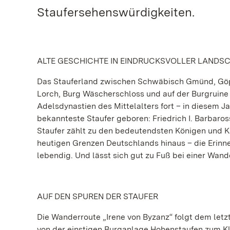
Staufersehenswürdigkeiten.
ALTE GESCHICHTE IN EINDRUCKSVOLLER LANDS
Das Stauferland zwischen Schwäbisch Gmünd, Göppi
Lorch, Burg Wäscherschloss und auf der Burgruine
Adelsdynastien des Mittelalters fort – in diesem J
bekannteste Staufer geboren: Friedrich I. Barbaros
Staufer zählt zu den bedeutendsten Königen und Ka
heutigen Grenzen Deutschlands hinaus – die Erinn
lebendig. Und lässt sich gut zu Fuß bei einer Wan
AUF DEN SPUREN DER STAUFER
Die Wanderroute „Irene von Byzanz“ folgt dem let
von der einstigen Burganlage Hohenstaufen zum Klos