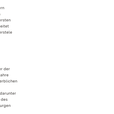
ern
s
ersten
eitet
erstele
er der
Jahre
erblichen
 darunter
 des
Burgen