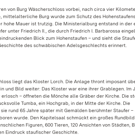
en von Burg Wäscherschloss vorbei, nach circa vier Kilomet
e, mittelalterliche Burg wurde zum Schutz des Hohenstaufen
 hohe Mauer ist trutzig. Die Ministerialburg entstand in der 
er unter Friedrich II., die durch Friedrich I. Barbarossa eingel
indruckenden Blick zum Hohenstaufen – und sieht die Stauf
Geschichte des schwäbischen Adelsgeschlechts erinnert.
loss liegt das Kloster Lorch. Die Anlage thront imposant üb
ein und Bild weiter: Das Kloster war eine ihrer Grablegen. Im 
erlosch – öffneten die Mönche alle Gräber der Kirche. Die st
ucksvolle Tumba, ein Hochgrab, in der Mitte der Kirche. Die
n sie rund 65 Jahre später mit Gemälden berühmter Staufer –
geboren wurde. Den Kapitelsaal schmückt ein großes Rundbild
schlichen Figuren, 600 Tieren, 120 Ansichten von Städten, 
en Eindruck staufischer Geschichte.