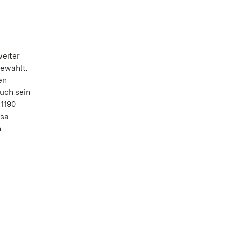
weiter
gewählt.
en
uch sein
 1190
ssa
.