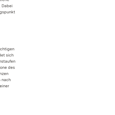
. Dabei
ngspunkt
ächtigen
det sich
nstaufen
rone des
anzen
s nach
einer