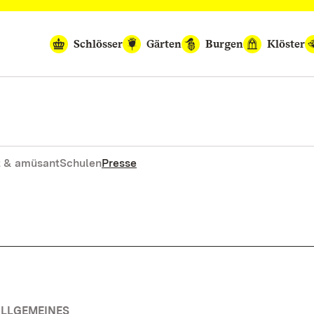
Schlösser
Gärten
Burgen
Klöster
 & amüsant
Schulen
Presse
ALLGEMEINES