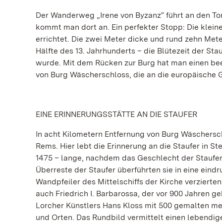
Der Wanderweg „Irene von Byzanz“ führt an den Tor
kommt man dort an. Ein perfekter Stopp: Die klein
errichtet. Die zwei Meter dicke und rund zehn Meter
Hälfte des 13. Jahrhunderts – die Blütezeit der Stauf
wurde. Mit dem Rücken zur Burg hat man einen bee
von Burg Wäscherschloss, die an die europäische 
EINE ERINNERUNGSSTÄTTE AN DIE STAUFER
In acht Kilometern Entfernung von Burg Wäschersch
Rems. Hier lebt die Erinnerung an die Staufer in St
1475 – lange, nachdem das Geschlecht der Staufer 
Überreste der Staufer überführten sie in eine eindr
Wandpfeiler des Mittelschiffs der Kirche verzierte
auch Friedrich I. Barbarossa, der vor 900 Jahren 
Lorcher Künstlers Hans Kloss mit 500 gemalten men
und Orten. Das Rundbild vermittelt einen lebendig