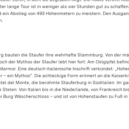
er lange Tour ist in weniger als vier Stunden gut zu schaffen
nd ein Abstieg von 493 Höhenmetern zu meistern. Den Ausga
n.
rg bauten die Staufer ihre wehrhafte Stammburg. Von der m
h der Mythos der Staufer lebt hier fort: Am Ostgipfel befin
Marmor. Eine deutsch-italienische Inschrift verkündet: „Hohe
ter – ein Mythos“. Die achteckige Form erinnert an die Kaiserk
el del Monte, die berühmte Stauferburg in Süditalien. Im g
 Stelen: Von Italien bis in die Niederlande, von Frankreich bi
bei Burg Wäscherschloss – und ist von Hohenstaufen zu Fuß in 